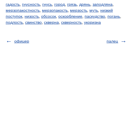
гадость
,
гнусность
,
гнусь
,
город
,
грязь
,
дрянь
,
заподляна
,
мерзопакостность
,
мерзопакость
,
мерзость
,
муть
,
низкий
поступок
,
низость
,
обсосок
,
оскорбление
,
паскудство
,
погань
,
подлость
,
свинство
,
скверна
,
скверность
,
укоризна
офицер
палец