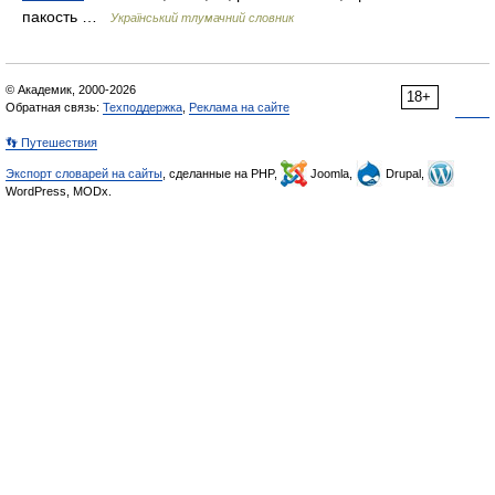
пакость …
Український тлумачний словник
© Академик, 2000-2026
18+
Обратная связь:
Техподдержка
,
Реклама на сайте
👣 Путешествия
Экспорт словарей на сайты
, сделанные на PHP,
Joomla,
Drupal,
WordPress, MODx.