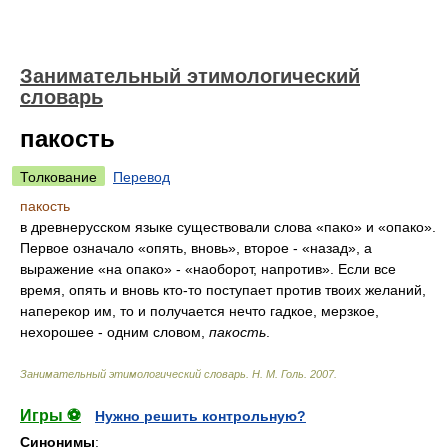
Занимательный этимологический
словарь
пакость
Толкование
Перевод
пакость
в древнерусском языке существовали слова «пако» и «опако».
Первое означало «опять, вновь», второе - «назад», а
выражение «на опако» - «наоборот, напротив». Если все
время, опять и вновь кто-то поступает против твоих желаний,
наперекор им, то и получается нечто гадкое, мерзкое,
нехорошее - одним словом,
пакость
.
Занимательный этимологический словарь
.
Н. М. Голь
.
2007
.
Игры ⚽
Нужно решить контрольную?
Синонимы
: