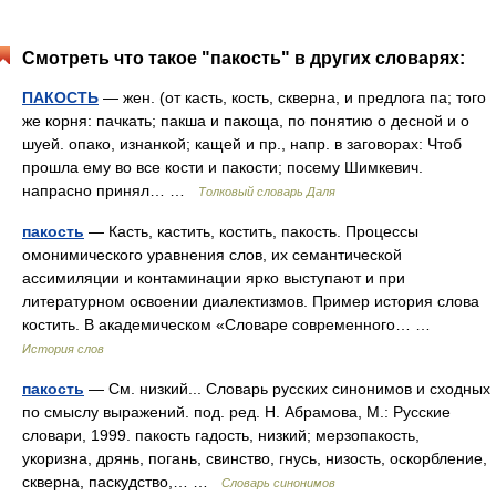
Смотреть что такое "пакость" в других словарях:
ПАКОСТЬ
— жен. (от касть, кость, скверна, и предлога па; того
же корня: пачкать; пакша и пакоща, по понятию о десной и о
шуей. опако, изнанкой; кащей и пр., напр. в заговорах: Чтоб
прошла ему во все кости и пакости; посему Шимкевич.
напрасно принял… …
Толковый словарь Даля
пакость
— Касть, кастить, костить, пакость. Процессы
омонимического уравнения слов, их семантической
ассимиляции и контаминации ярко выступают и при
литературном освоении диалектизмов. Пример история слова
костить. В академическом «Словаре современного… …
История слов
пакость
— См. низкий... Словарь русских синонимов и сходных
по смыслу выражений. под. ред. Н. Абрамова, М.: Русские
словари, 1999. пакость гадость, низкий; мерзопакость,
укоризна, дрянь, погань, свинство, гнусь, низость, оскорбление,
скверна, паскудство,… …
Словарь синонимов