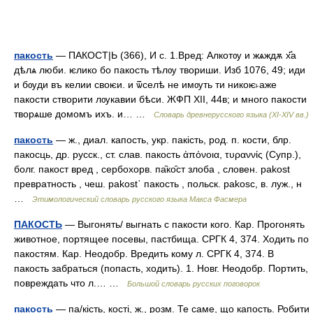
пакость
— ПАКОСТ|Ь (366), И с. 1.Вред: Алкотѹ и жѧждѫ х҃а
дѣлѧ люби. ѥлико бо пакость тѣлѹ твориши. Изб 1076, 49; иди
и бѹди въ келии своѥи. и ѿселѣ не имѹть ти никоѥ˫аже
пакости створити лѹкавии бѣси. ЖФП XII, 44в; и много пакости
творѧше домомъ ихъ. и… …
Словарь древнерусского языка (XI-XIV вв.)
пакость
— ж., диал. капость, укр. пакiсть, род. п. кости, блр.
пакосць, др. русск., ст. слав. пакость ἀπόνοια, τυραννίς (Супр.),
болг. пакост вред , сербохорв. па̏ко̑ст злоба , словен. pakost
превратность , чеш. раkоst᾽ пакость , польск. раkоsc, в. луж., н
…
Этимологический словарь русского языка Макса Фасмера
ПАКОСТЬ
— Выгонять/ выгнать с пакости кого. Кар. Прогонять
животное, портящее посевы, пастбища. СРГК 4, 374. Ходить по
пакостям. Кар. Неодобр. Вредить кому л. СРГК 4, 374. В
пакость забраться (попасть, ходить). 1. Новг. Неодобр. Портить,
повреждать что л.… …
Большой словарь русских поговорок
пакость
— па/кість, кості, ж., розм. Те саме, що капость. Робити